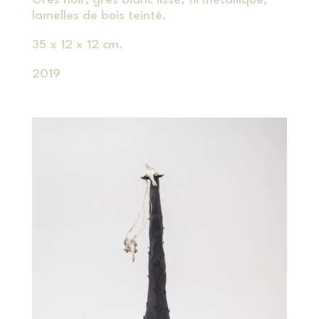
Grès noir, grès blanc lisse, fil métallique,
lamelles de bois teinté.
35 x 12 x 12 cm.
2019