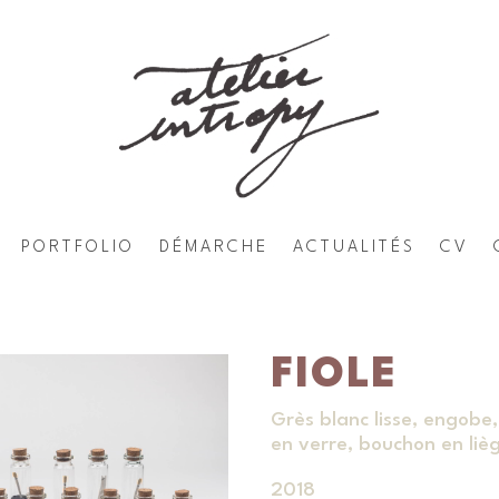
PORTFOLIO
DÉMARCHE
ACTUALITÉS
CV
FIOLE
Grès blanc lisse, engobe,
en verre, bouchon en liè
2018