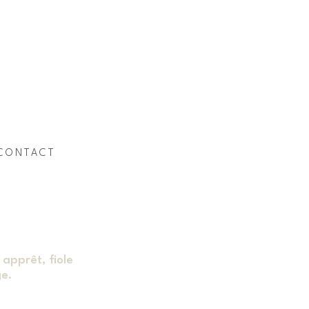
CONTACT
 apprêt, fiole
ge.